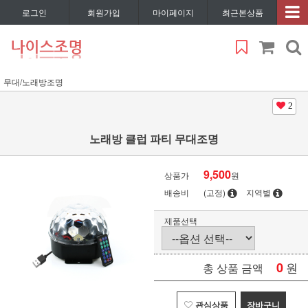
로그인
회원가입
마이페이지
최근본상품
무대/노래방조명
2
노래방 클럽 파티 무대조명
9,500
상품가
원
배송비
(고정)
지역별
제품선택
0
원
총 상품 금액
관심상품
장바구니