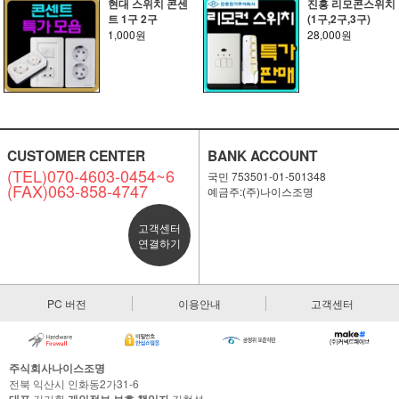
현대 스위치 콘센
진흥 리모콘스위치
트 1구 2구
(1구,2구,3구)
1,000원
28,000원
CUSTOMER CENTER
BANK ACCOUNT
(TEL)070-4603-0454~6
국민 753501-01-501348
(FAX)063-858-4747
예금주:(주)나이스조명
고객센터
연결하기
PC 버전
이용안내
고객센터
주식회사나이스조명
전북 익산시 인화동2가31-6
김기환
김현성