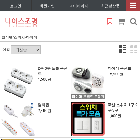
로그인
회원가입
마이페이지
최근본상품
멀티탭/스위치/타이머
정렬
2구 3구 노출 콘센
타이머 콘센트
트
15,900원
1,500원
멀티탭
국산 스위치 1구 2
구 3구
2,490원
1,000원