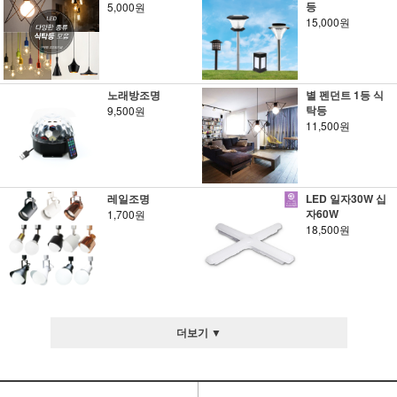
등
5,000원
15,000원
노래방조명
별 펜던트 1등 식
탁등
9,500원
11,500원
레일조명
LED 일자30W 십
자60W
1,700원
18,500원
더보기 ▼