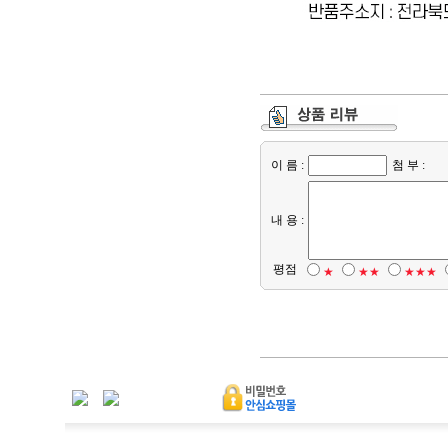
이 름 :
첨 부 :
내 용 :
평점
★
★★
★★★