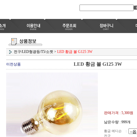
전구/LED형광등/T5/소켓
>
LED 황금 볼 G125 3W
LED 황금 볼 G125 3W
이전상품
판매가격 :
5,300원
남은수량 : 999개
황금 에디슨
:
전구