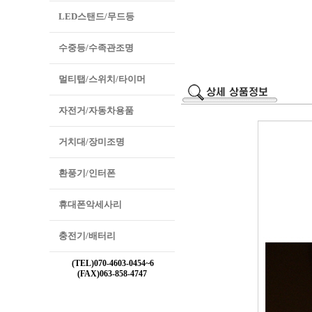
LED스탠드/무드등
수중등/수족관조명
멀티탭/스위치/타이머
자전거/자동차용품
거치대/장미조명
환풍기/인터폰
휴대폰악세사리
충전기/배터리
(TEL)070-4603-0454~6
(FAX)063-858-4747