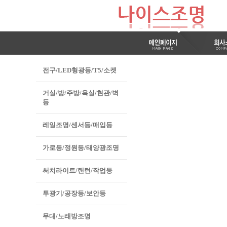
전구/LED형광등/T5/소켓
거실/방/주방/욕실/현관/벽
등
레일조명/센서등/매입등
가로등/정원등/태양광조명
써치라이트/랜턴/작업등
투광기/공장등/보안등
무대/노래방조명