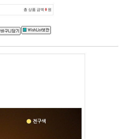
총 상품 금액
0
원