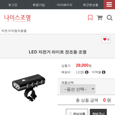
로그인
회원가입
마이페이지
최근본상품
자전거/자동차용품
0
LED 자전거 라이트 전조등 조명
28,000
상품가
원
배송비
(고정)
지역별
제품선택
0
원
총 상품 금액
관심상품
장바구니