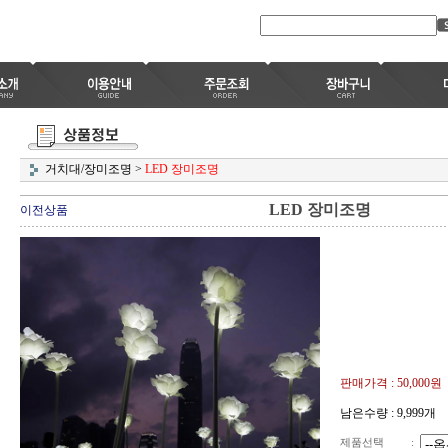
거치대/장미조명
>
LED 장미조명
LED 장미조명
이전상품
판매가격 :
50,000원
남은수량 : 9,999개
제품선택
: