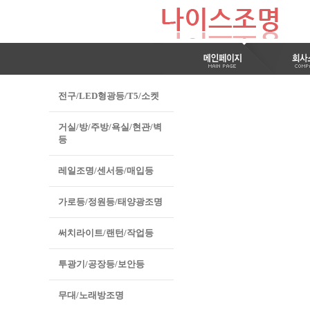
전구/LED형광등/T5/소켓
거실/방/주방/욕실/현관/벽
등
레일조명/센서등/매입등
가로등/정원등/태양광조명
써치라이트/랜턴/작업등
투광기/공장등/보안등
무대/노래방조명