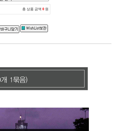
총 상품 금액
0
원