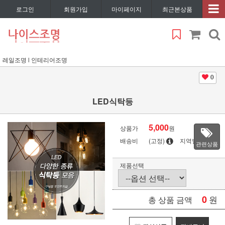
로그인
회원가입
마이페이지
최근본상품
레일조명 l 인테리어조명
0
LED식탁등
5,000
상품가
원
배송비
(고정)
지역별
관련상품
제품선택
0
원
총 상품 금액