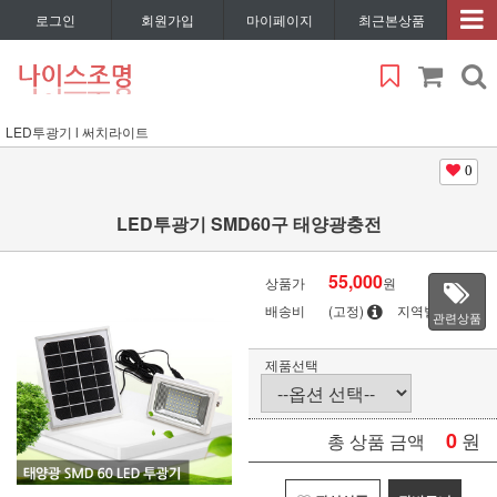
로그인
회원가입
마이페이지
최근본상품
LED투광기 l 써치라이트
0
LED투광기 SMD60구 태양광충전
55,000
상품가
원
배송비
(고정)
지역별
관련상품
제품선택
0
원
총 상품 금액