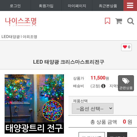
로그인
회원가입
마이페이지
최근본상품
LED태양광 l 야외조명
0
LED 태양광 크리스마스트리전구
11,500
상품가
원
배송비
(고정)
지역별
관련상품
제품선택
0
원
총 상품 금액