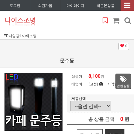
로그인
회원가입
마이페이지
최근본상품
LED태양광 l 야외조명
0
문주등
8,100
상품가
원
배송비
(고정)
지역별
관련상품
제품선택
0
원
총 상품 금액