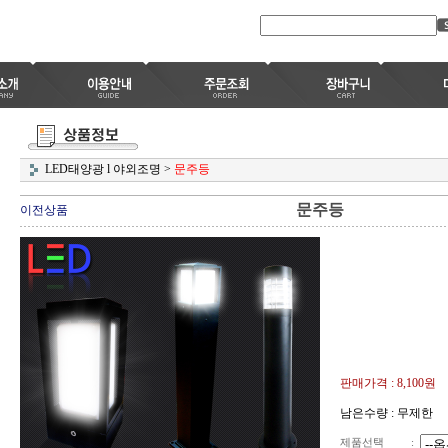
LED태양광 l 야외조명
>
문주등
문주등
이전상품
판매가격 :
8,100
원
남은수량 : 무제한
제품선택
: