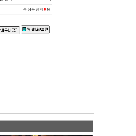
총 상품 금액
0
원