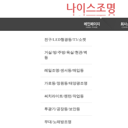
전구/LED형광등/T5/소켓
거실/방/주방/욕실/현관/벽
등
레일조명/센서등/매입등
가로등/정원등/태양광조명
써치라이트/랜턴/작업등
투광기/공장등/보안등
무대/노래방조명