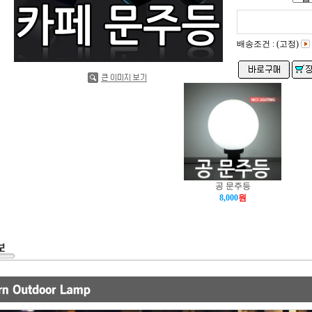
배송조건 : (고정)
공 문주등
8,000
원