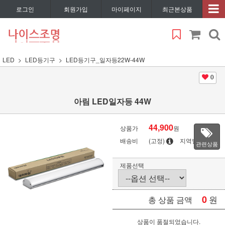
로그인
회원가입
마이페이지
최근본상품
LED
LED등기구
LED등기구_일자등22W-44W
0
아림 LED일자등 44W
44,900
상품가
원
배송비
(고정)
지역별
관련상품
제품선택
0
원
총 상품 금액
상품이 품절되었습니다.