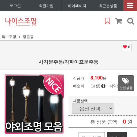
로그인
회원가입
마이페이지
최근본상품
특수조명
정원등
0
사각문주등/각파이프문주등
8,100
상품가
원
배송비
(고정)
지역별
관련상품
제품선택
0
원
총 상품 금액