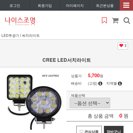
로그인
회원가입
마이페이지
최근본상품
LED투광기 l 써치라이트
3
CREE LED서치라이트
5,700
상품가
원
배송비
(고정)
지역별
제품선택
0
원
총 상품 금액
관심상품
장바구니