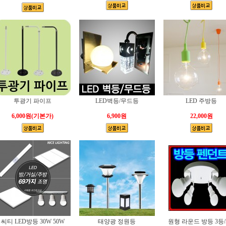
투광기 파이프
LED벽등/무드등
LED 주방등
6,000원
(기본가)
6,900원
22,000원
씨티 LED방등 30W 50W
태양광 정원등
원형 라운드 방등 3등/