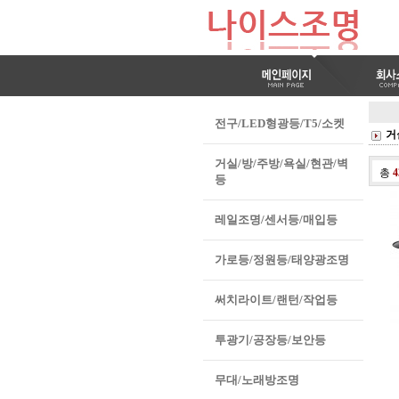
전구/LED형광등/T5/소켓
거
거실/방/주방/욕실/현관/벽
총
4
등
레일조명/센서등/매입등
가로등/정원등/태양광조명
써치라이트/랜턴/작업등
투광기/공장등/보안등
무대/노래방조명