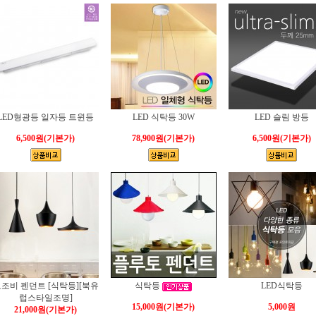
LED형광등 일자등 트윈등
LED 식탁등 30W
LED 슬림 방등
6,500원
(기본가)
78,900원
(기본가)
6,500원
(기본가)
조비 펜던트 [식탁등][북유
식탁등
LED식탁등
럽스타일조명]
15,000원
(기본가)
5,000원
21,000원
(기본가)