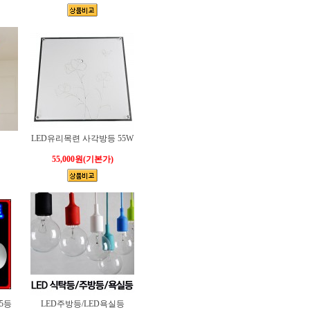
LED유리목련 사각방등 55W
55,000원
(기본가)
5등
LED주방등/LED욕실등