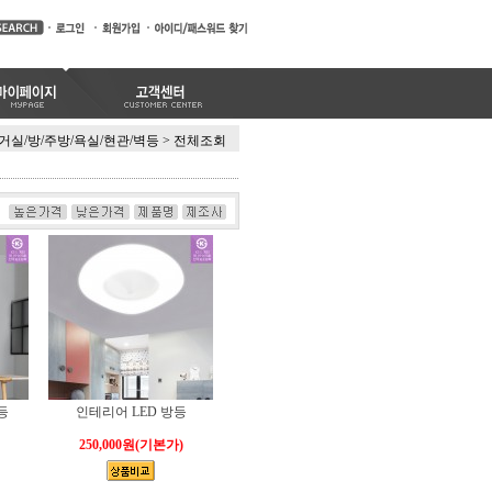
거실/방/주방/욕실/현관/벽등
>
전체조회
등
인테리어 LED 방등
250,000원
(기본가)