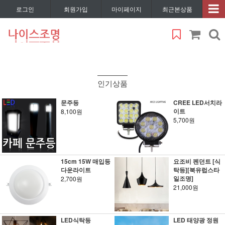
로그인
회원가입
마이페이지
최근본상품
인기상품
문주등
CREE LED서치라
이트
8,100원
5,700원
15cm 15W 매입등
요조비 펜던트 [식
다운라이트
탁등][북유럽스타
일조명]
2,700원
21,000원
LED식탁등
LED 태양광 정원