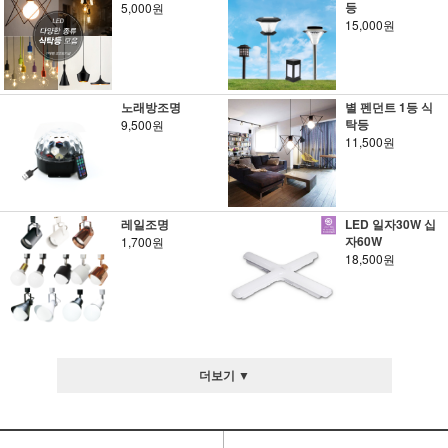
등
5,000원
15,000원
노래방조명
별 펜던트 1등 식
탁등
9,500원
11,500원
레일조명
LED 일자30W 십
자60W
1,700원
18,500원
더보기 ▼