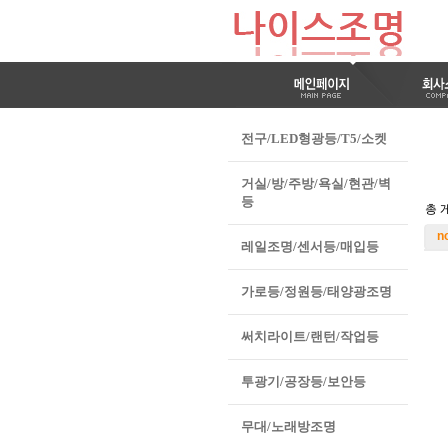
전구/LED형광등/T5/소켓
거실/방/주방/욕실/현관/벽
등
총 게
n
레일조명/센서등/매입등
가로등/정원등/태양광조명
써치라이트/랜턴/작업등
투광기/공장등/보안등
무대/노래방조명