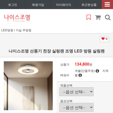
로그인
회원가입
마이페이지
최근본상품
LED방등 l 거실 주방등
0
나이스조명 선풍기 천장 실링팬 조명 LED 방등 실링펜
134,800
상품가
원
개별(단품무료)
지역
배송비
별
제품선택
옵션선택