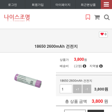
로그인
회원가입
마이페이지
최근본상품
0
18650 2600mAh 건전지
3,800
상품가
원
배송비
(고정)
지역별
18650 2600mAh 건전지
3,800
원
+1
-1
3,800
원
총 상품 금액