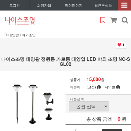
로그인
회원가입
마이페이지
최근본상품
LED태양광 l 야외조명
1
나이스조명 태양광 정원등 가로등 태양열 LED 야외 조명 NC-S
GL02
15,000
상품가
원
배송비
(고정)
지역별
제품선택
0
원
총 상품 금액