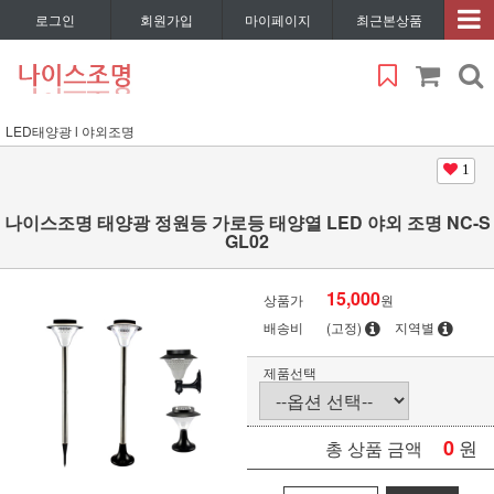
로그인
회원가입
마이페이지
최근본상품
LED태양광 l 야외조명
1
나이스조명 태양광 정원등 가로등 태양열 LED 야외 조명 NC-S
GL02
15,000
상품가
원
배송비
(고정)
지역별
제품선택
0
원
총 상품 금액