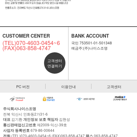
CUSTOMER CENTER
BANK ACCOUNT
(TEL)070-4603-0454~6
국민 753501-01-501348
(FAX)063-858-4747
예금주:(주)나이스조명
고객센터
연결하기
PC 버전
이용안내
고객센터
주식회사나이스조명
전북 익산시 인화동2가31-6
대표
김기환
개인정보 보호 책임자
김현성
통신판매업신고번호
제2009-익산-39호
사업자 등록번호
679-86-00644
전화
(TEL)070-4603-0454~6 (FAX)063-858-4747
팩스
063-858-4747