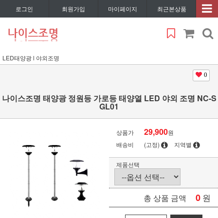
로그인
회원가입
마이페이지
최근본상품
LED태양광 l 야외조명
0
나이스조명 태양광 정원등 가로등 태양열 LED 야외 조명 NC-S
GL01
29,900
상품가
원
배송비
(고정)
지역별
제품선택
0
원
총 상품 금액