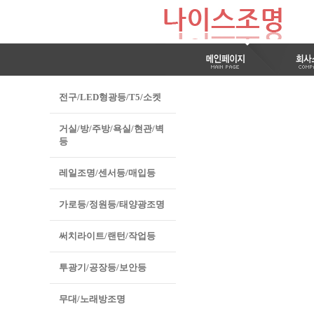
전구/LED형광등/T5/소켓
거실/방/주방/욕실/현관/벽
등
레일조명/센서등/매입등
가로등/정원등/태양광조명
써치라이트/랜턴/작업등
투광기/공장등/보안등
무대/노래방조명