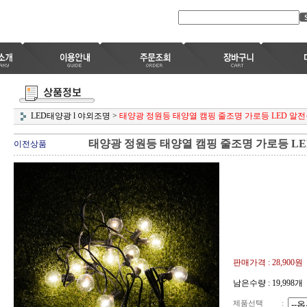
LED태양광 l 야외조명
>
태양광 정원등 태양열 캠핑 줄조명 가로등 LED 알
태양광 정원등 태양열 캠핑 줄조명 가로등 LE
이전상품
판매가격 :
28,900원
남은수량 : 19,998개
제품선택
: