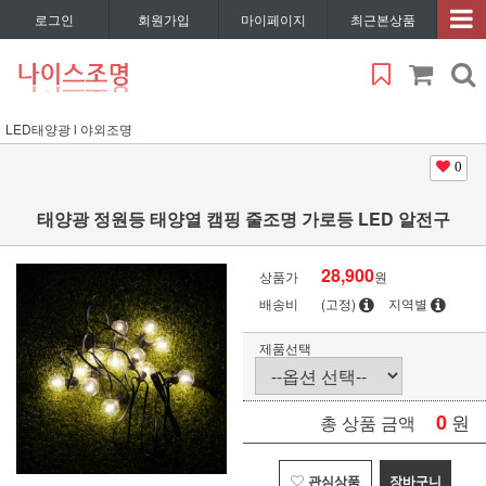
로그인
회원가입
마이페이지
최근본상품
LED태양광 l 야외조명
0
태양광 정원등 태양열 캠핑 줄조명 가로등 LED 알전구
28,900
상품가
원
배송비
(고정)
지역별
제품선택
0
원
총 상품 금액
관심상품
장바구니