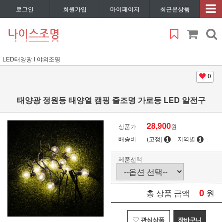
로그인
회원가입
마이페이지
최근본상품
LED태양광 l 야외조명
0
태양광 정원등 태양열 캠핑 줄조명 가로등 LED 알전구
28,900
상품가
원
배송비
(고정)
지역별
제품선택
0
원
총 상품 금액
관심상품
장바구니