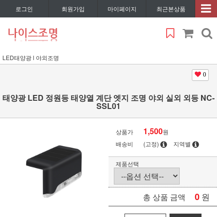
로그인
회원가입
마이페이지
최근본상품
LED태양광 l 야외조명
0
태양광 LED 정원등 태양열 계단 엣지 조명 야외 실외 외등 NC-
SSL01
1,500
상품가
원
배송비
(고정)
지역별
제품선택
0
원
총 상품 금액