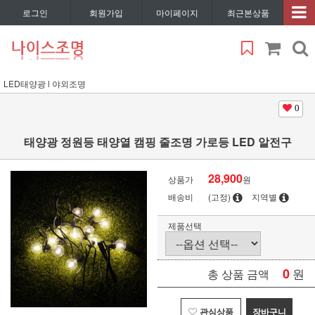
로그인
회원가입
마이페이지
최근본상품
LED태양광 l 야외조명
0
태양광 정원등 태양열 캠핑 줄조명 가로등 LED 알전구
28,900
상품가
원
배송비
(고정)
지역별
제품선택
0
원
총 상품 금액
관심상품
장바구니