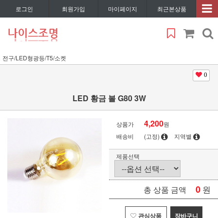
로그인
회원가입
마이페이지
최근본상품
전구/LED형광등/T5/소켓
0
LED 황금 볼 G80 3W
4,200
상품가
원
배송비
(고정)
지역별
제품선택
0
원
총 상품 금액
관심상품
장바구니