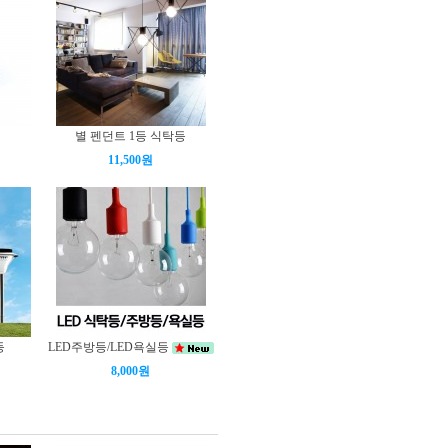
별 펜던트 1등 식탁등
11,500원
등
LED주방등/LED욕실등
8,000원