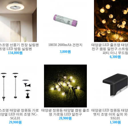
스조명 선풍기 천장 실링팬
18650 2600mAh 건전지
태양광 LED 줄조명 태
조명 LED 방등 실링펜
전구 캠핑 알전구 스트
3,800원
134,800원
파티 미니 무드
6,300원
스조명 태양광 정원등 가로
태양광 정원등 태양열 캠핑 줄조
태양광 LED 정원등 태
태양열 LED 야외 조명 NC-
명 가로등 LED 알전구
엣지 조명 야외 실외 외등
SGL01
28,900원
SSL01
29,900원
1,500원