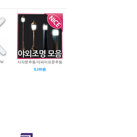
6W
사각문주등/각파이프문주등
8,100원