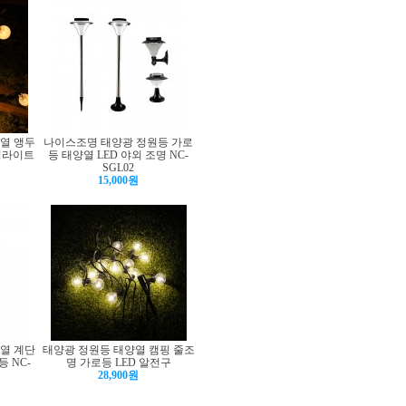
양열 앵두
나이스조명 태양광 정원등 가로
링라이트
등 태양열 LED 야외 조명 NC-
등
SGL02
15,000원
양열 계단
태양광 정원등 태양열 캠핑 줄조
 NC-
명 가로등 LED 알전구
28,900원