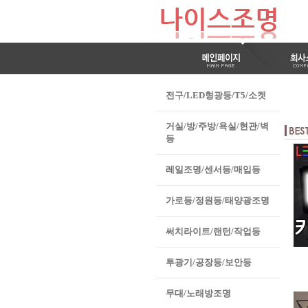
전구/LED형광등/T5/소켓
거실/방/주방/욕실/현관/벽
등
레일조명/센서등/매입등
가로등/정원등/태양광조명
써치라이트/랜턴/작업등
투광기/공장등/보안등
무대/노래방조명