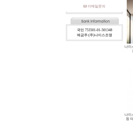
이메일문의
국민 753501-01-501348
예금주:(주)나이스조명
나이
나이
등 