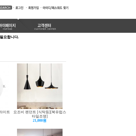
가 필요합니다.
운라이트
요조비 펜던트 [식탁등][북유럽스
타일조명]
21,000원