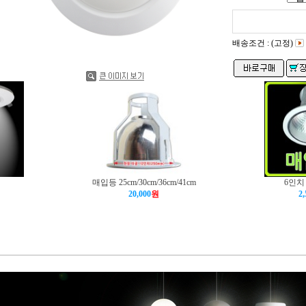
배송조건 : (고정)
매입등 25cm/30cm/36cm/41cm
6인치
20,000
원
2,