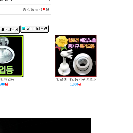
총 상품 금액
0
원
 반매입등
할로겐 매입등기구 MR16
500
원
1,000
원