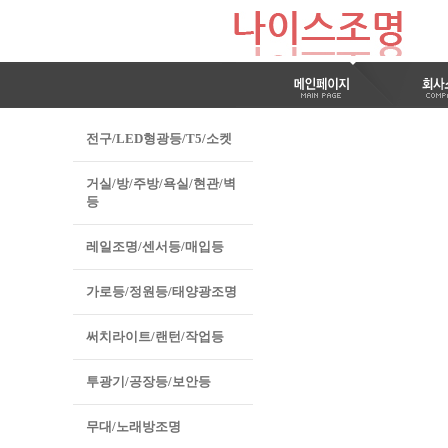
전구/LED형광등/T5/소켓
거실/방/주방/욕실/현관/벽
등
레일조명/센서등/매입등
가로등/정원등/태양광조명
써치라이트/랜턴/작업등
투광기/공장등/보안등
무대/노래방조명