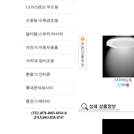
LED스탠드/무드등
수중등/수족관조명
멀티탭/스위치/타이머
자전거/자동차용품
거치대/장미조명
환풍기/인터폰
LED매입등
2,700
원
휴대폰악세사리
충전기/배터리
(TEL)070-4603-0454~6
(FAX)063-858-4747