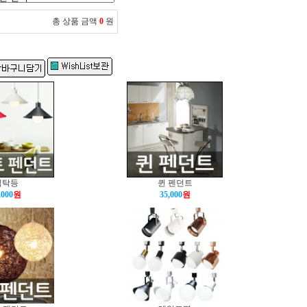
총 상품 금액
0
원
식탁등
퀸 펜던트
,000
원
35,000
원