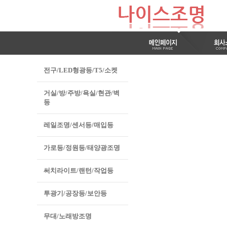
전구/LED형광등/T5/소켓
거실/방/주방/욕실/현관/벽
등
레일조명/센서등/매입등
가로등/정원등/태양광조명
써치라이트/랜턴/작업등
투광기/공장등/보안등
무대/노래방조명