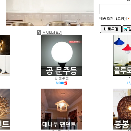
배송조건 : (고정)
공 문주등
8,000
원
15