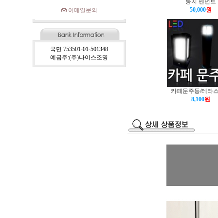
둥지 펜던트
50,000
원
이메일문의
국민 753501-01-501348
예금주:(주)나이스조명
카페문주등/테라
8,100
원