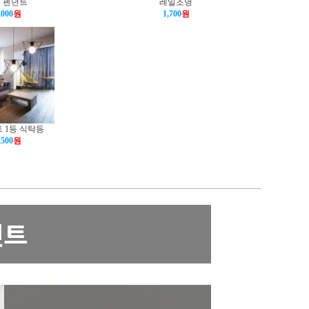
 펜던트
레일조명
,000
원
1,700
원
 1등 식탁등
,500
원