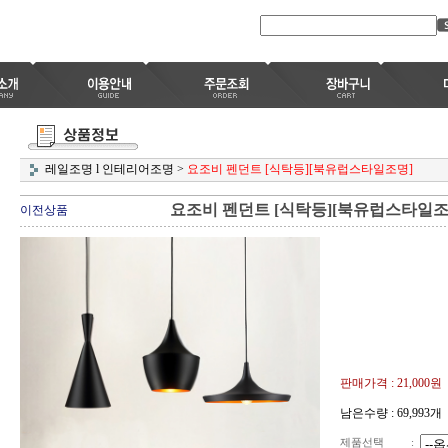
레일조명 l 인테리어조명
>
요조비 펜던트 [식탁등][북유럽스타일조명]
요조비 펜던트 [식탁등][북유럽스타일조
이전상품
판매가격 :
21,000원
남은수량 : 69,993개
제품선택
: