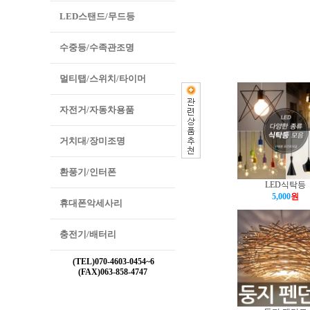
LED스탠드/무드등
수중등/수족관조명
멀티탭/스위치/타이머
자전거/자동차용품
거치대/장미조명
환풍기/인터폰
LED식탁등
5,000
원
휴대폰악세사리
충전기/배터리
(TEL)070-4603-0454~6
(FAX)063-858-4747