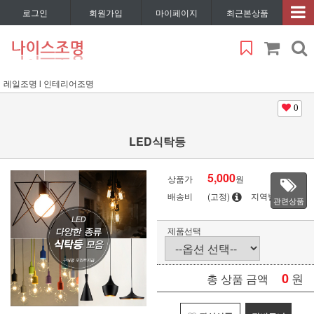
로그인
회원가입
마이페이지
최근본상품
레일조명 l 인테리어조명
0
LED식탁등
5,000
상품가
원
배송비
(고정)
지역별
관련상품
제품선택
0
원
총 상품 금액