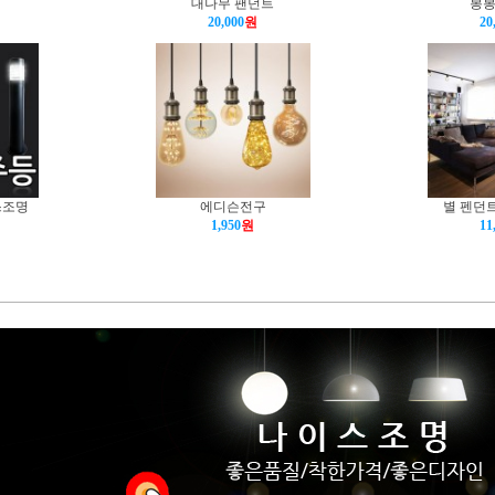
대나무 팬던트
봉봉
20,000
원
20
스조명
에디슨전구
별 펜던트
1,950
원
11