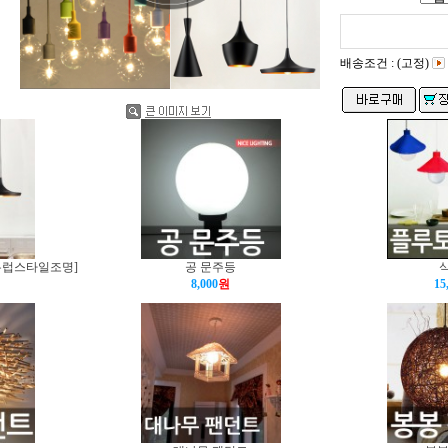
배송조건 : (고정)
유럽스타일조명]
공 문주등
8,000
원
15