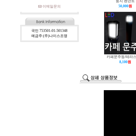
둥지 펜던트
50,000
원
이메일문의
국민 753501-01-501348
예금주:(주)나이스조명
카페문주등/테라
8,100
원