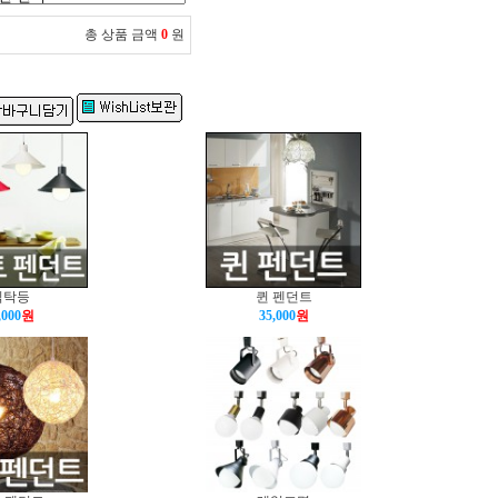
총 상품 금액
0
원
식탁등
퀸 펜던트
,000
원
35,000
원