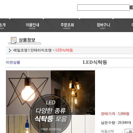
레일조명 l 인테리어조명
>
LED식탁등
LED식탁등
이전상품
판매가격 :
5,000
원
남은수량 : 29,949개
제품선택
: