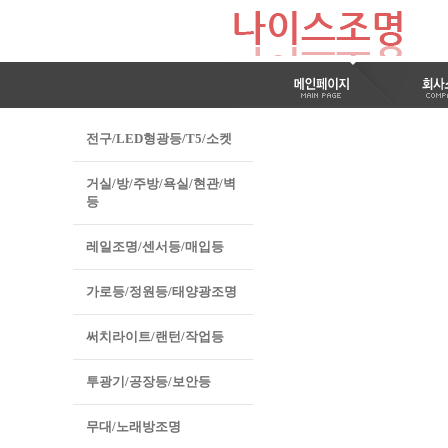
전구/LED형광등/T5/소켓
거실/방/주방/욕실/현관/벽
등
레일조명/센서등/매입등
가로등/정원등/태양광조명
써치라이트/랜턴/작업등
투광기/공장등/보안등
무대/노래방조명