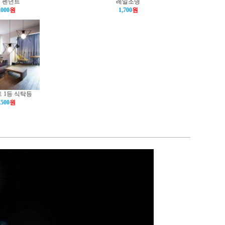
 펜던트
레일조명
,000
원
1,700
원
 1등 식탁등
,500
원