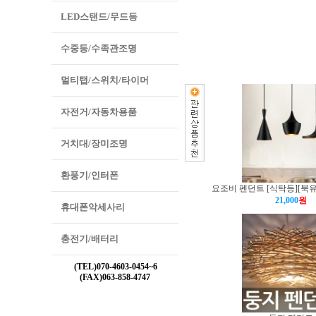
LED스탠드/무드등
수중등/수족관조명
멀티탭/스위치/타이머
자전거/자동차용품
거치대/장미조명
환풍기/인터폰
요조비 펜던트 [식탁등][북
21,000
원
휴대폰악세사리
충전기/배터리
(TEL)070-4603-0454~6
(FAX)063-858-4747