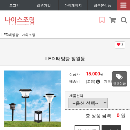
로그인
회원가입
마이페이지
최근본상품
LED태양광 l 야외조명
3
LED 태양광 정원등
15,000
상품가
원
배송비
(고정)
지역별
관련상품
제품선택
0
원
총 상품 금액