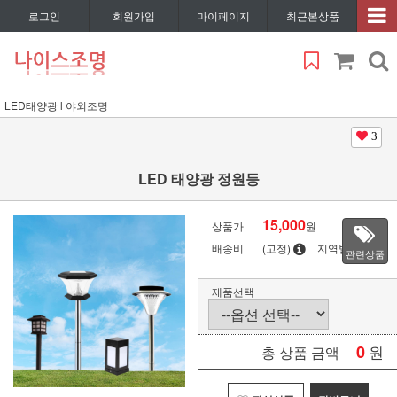
로그인
회원가입
마이페이지
최근본상품
LED태양광 l 야외조명
3
LED 태양광 정원등
15,000
상품가
원
배송비
(고정)
지역별
관련상품
제품선택
0
원
총 상품 금액