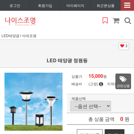
로그인
회원가입
마이페이지
최근본상품
LED태양광 l 야외조명
3
LED 태양광 정원등
15,000
상품가
원
배송비
(고정)
지역별
관련상품
제품선택
0
원
총 상품 금액