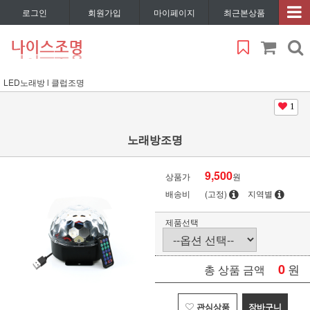
로그인
회원가입
마이페이지
최근본상품
LED노래방 l 클럽조명
1
노래방조명
9,500
상품가
원
배송비
(고정)
지역별
제품선택
0
원
총 상품 금액
관심상품
장바구니