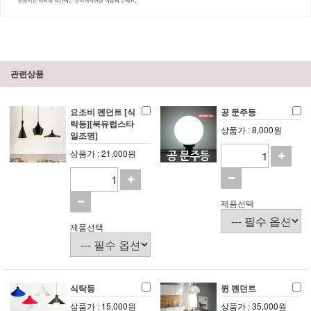
관련상품
요조비 펜던트 [식
공 문주등
탁등][북유럽스타
상품가 : 8,000원
일조명]
상품가 : 21,000원
제품선택
제품선택
식탁등
퀸 펜던트
상품가 : 15,000원
상품가 : 35,000원