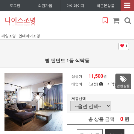
로그인
회원가입
마이페이지
최근본상품
레일조명 l 인테리어조명
1
별 펜던트 1등 식탁등
11,500
상품가
원
배송비
(고정)
지역별
관련상품
제품선택
0
원
총 상품 금액