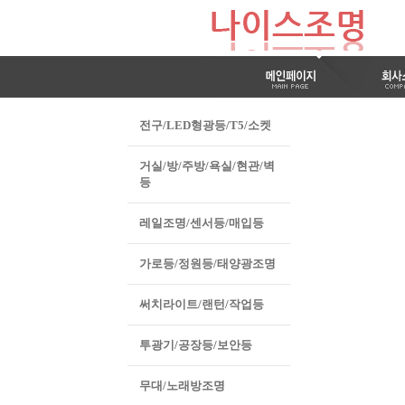
전구/LED형광등/T5/소켓
거실/방/주방/욕실/현관/벽
등
레일조명/센서등/매입등
가로등/정원등/태양광조명
써치라이트/랜턴/작업등
투광기/공장등/보안등
무대/노래방조명