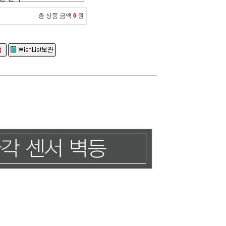
총 상품 금액
0
원