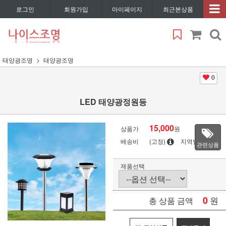
로그인
회원가입
마이페이지
최근본상품
태양광조명
태양광조명
0
LED 태양광정원등
15,000
상품가
원
배송비
(고정)
지역별
관련상품
제품선택
0
원
총 상품 금액