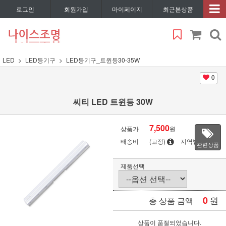
로그인
회원가입
마이페이지
최근본상품
LED
LED등기구
LED등기구_트윈등30-35W
0
씨티 LED 트윈등 30W
7,500
상품가
원
배송비
(고정)
지역별
관련상품
제품선택
0
원
총 상품 금액
상품이 품절되었습니다.