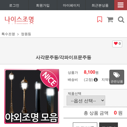
로그인
회원가입
마이페이지
최근본상품
특수조명
정원등
0
사각문주등/각파이프문주등
8,100
상품가
원
배송비
(고정)
지역별
관련상품
제품선택
0
원
총 상품 금액