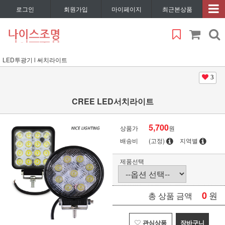
로그인
회원가입
마이페이지
최근본상품
LED투광기 l 써치라이트
3
CREE LED서치라이트
5,700
상품가
원
배송비
(고정)
지역별
제품선택
0
원
총 상품 금액
관심상품
장바구니