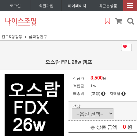
로그인
회원가입
마이페이지
최근본상품
전구&형광등
삼파장전구
1
오스람 FPL 26w 램프
3,500
상품가
원
적립금
1%
배송비
(고정)
지역별
색상
0
원
총 상품 금액