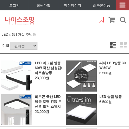
로그인
회원가입
마이페이지
최근본상품
LED방등 l 거실 주방등
정렬
LED 아크릴 방등
씨티 LED방등 30
60W 국산 삼성칩/
W 50W
아트솔방등
6,500원
23,000원
리모콘 국산 LED
LED 슬림 방등
방등 조명 전등 무
6,500원
선 리모컨 스위치
23,000원