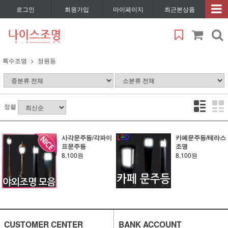
로그인
회원가입
마이페이지
최근본상품
특수조명
정원등
정렬
사각문주등/각파이
카페문주등/테라스
프문주등
조명
8,100원
8,100원
CUSTOMER CENTER
BANK ACCOUNT