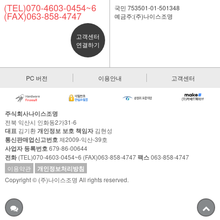
(TEL)070-4603-0454~6
국민 753501-01-501348
(FAX)063-858-4747
예금주:(주)나이스조명
고객센터
연결하기
PC 버전
이용안내
고객센터
주식회사나이스조명
전북 익산시 인화동2가31-6
대표
김기환
개인정보 보호 책임자
김현성
통신판매업신고번호
제2009-익산-39호
사업자 등록번호
679-86-00644
전화
(TEL)070-4603-0454~6 (FAX)063-858-4747
팩스
063-858-4747
이용약관
개인정보처리방침
Copyright © (주)나이스조명 All rights reserved.